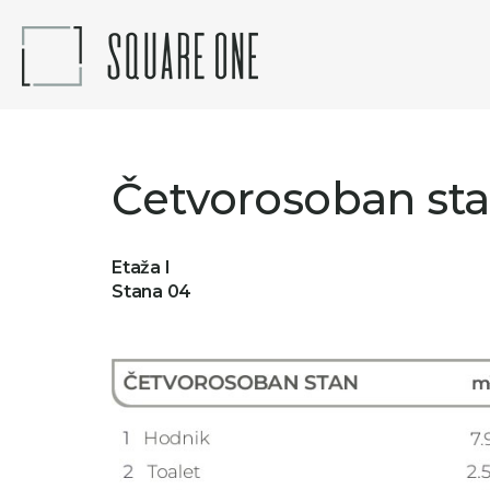
Četvorosoban st
Etaža I
Stana 04