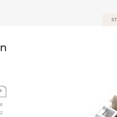
ST
an